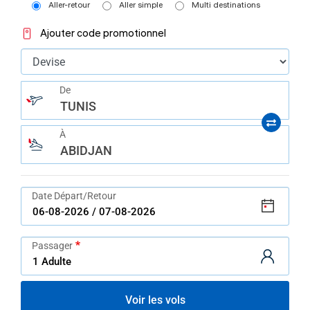
help
Aller-retour
Aller simple
Multi destinations
you
navigate
Ajouter code promotionnel
and
interact
with
the
content.
De
TUNIS
À
ABIDJAN
Date Départ/Retour
Passager
Voir les vols