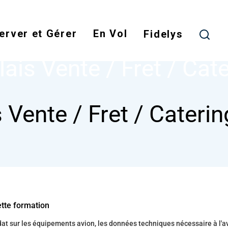
Skip
to
erver et Gérer
En Vol
main
Fidelys
NODE
ANGLAIS VENTE / FRET / CATERING
content
ais Vente / Fret / Cat
 Vente / Fret / Caterin
ette formation
t sur les équipements avion, les données techniques nécessaire à l'a