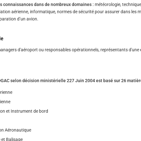
des connaissances dans de nombreux domaines :
météorologie, techniqu
lation aérienne, informatique, normes de sécurité pour assurer dans les m
́paration d’un avion.
le
anagers d'aéroport ou responsables opérationnels, représentants d'une 
C selon décision ministérielle 227 Juin 2004 est basé sur 26 matièr
́rienne
rienne
on et Instrument de bord
on Aéronautique
 et Balisage