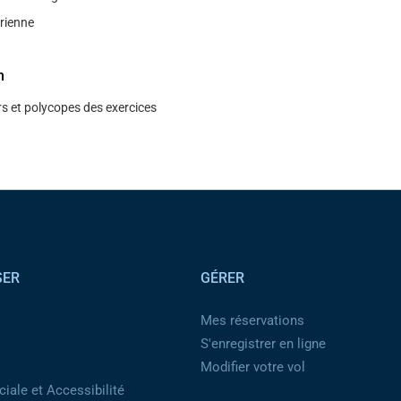
́rienne
n
s et polycopes des exercices
SER
GÉRER
Mes réservations
S'enregistrer en ligne
Modifier votre vol
iale et Accessibilité