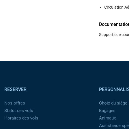
Circulation Ae
Documentatio
Supports de cour
Pied de page
RESERVER
PERSONNALI
Nos offres
Choix du siège
Statut des vols
Bagages
Horaires des vols
Animaux
Assistance spéc