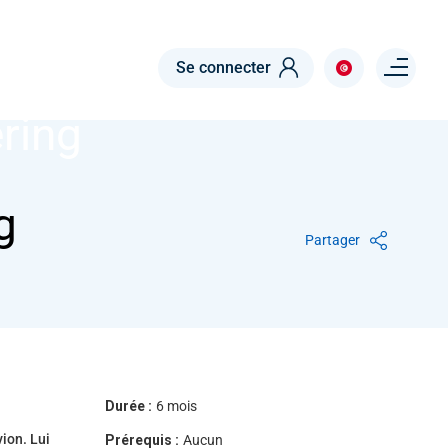
Menu right
Se connecter
ering
g
Partager
Durée :
6 mois
vion. Lui
Prérequis :
Aucun