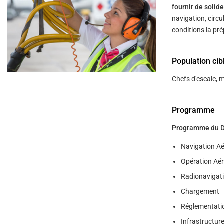
help
fournir de soli
you
navigate
navigation, circu
and
conditions la pre
interact
with
the
content.
Population cib
Chefs d'escale, m
Programme
Programme du DGA
Navigation Ae
Opération Aé
Radionavigati
Chargement
Réglementati
Infrastructure