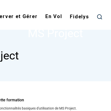
Skip
to
erver et Gérer
En Vol
main
Fidelys
NODE
MS PROJECT
content
MS Project
ject
ette formation
fonctionnalités basiques d'utilisation de MS Project.