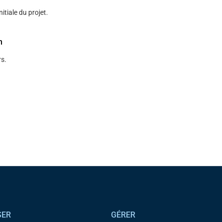
nitiale du projet.
n
s.
SER
GÉRER