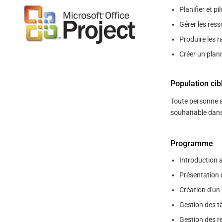
help
Planifier et pi
you
navigate
Gérer les ress
and
interact
Produire les r
with
the
Créer un plann
content.
Population cib
Toute personne 
souhaitable dans 
Programme
Introduction 
Présentation 
Création d'un 
Gestion des t
Gestion des r