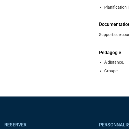
Planification i
Documentatio
Supports de cour
Pédagogie
À distance.
Groupe.
Pied de page
RESERVER
PERSONNALI