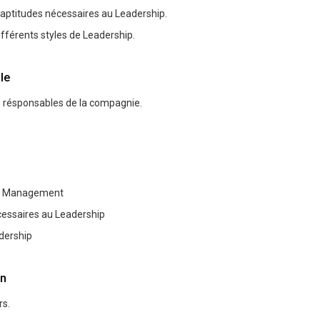
 aptitudes nécessaires au Leadership.
ifférents styles de Leadership.
le
s résponsables de la compagnie.
et Management
cessaires au Leadership
dership
n
rs.