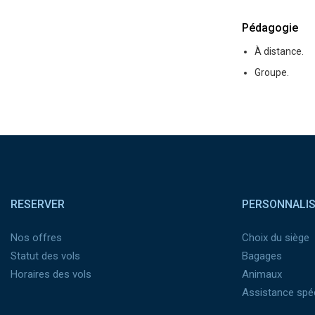
Pédagogie
À distance.
Groupe.
Pied de page
RESERVER
PERSONNALI
Nos offres
Choix du siège
Statut des vols
Bagages
Horaires des vols
Animaux
Assistance spéc