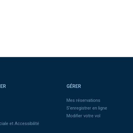
SER
GÉRER
Mes réservations
S'enregistrer en ligne
Modifier votre vol
iale et Accessibilité