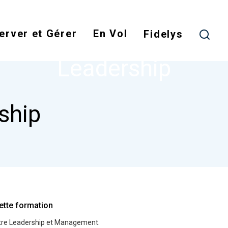
Skip
to
erver et Gérer
En Vol
main
Fidelys
NODE
LEADERSHIP
content
Leadership
ship
ette formation
ntre Leadership et Management.