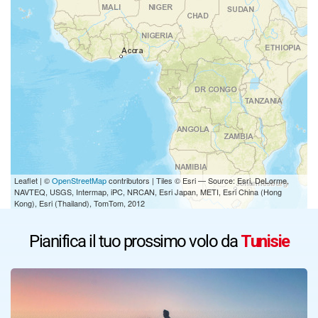
Leaflet | ©
OpenStreetMap
contributors | Tiles © Esri — Source: Esri, DeLorme,
NAVTEQ, USGS, Intermap, iPC, NRCAN, Esri Japan, METI, Esri China (Hong
Kong), Esri (Thailand), TomTom, 2012
Pianifica il tuo prossimo volo da
Tunisie