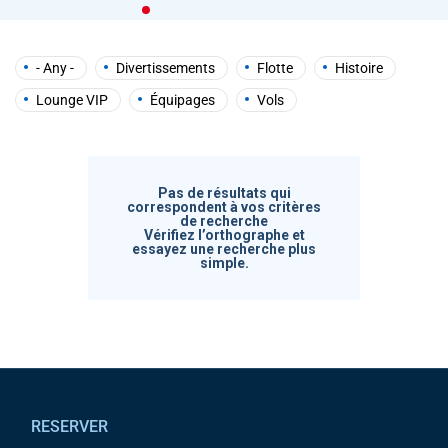
help
you
navigate
and
- Any -
Divertissements
Flotte
Histoire
interact
with
Lounge VIP
Équipages
Vols
the
content.
Pas de résultats qui
correspondent à vos critères
de recherche
Vérifiez l’orthographe et
essayez une recherche plus
simple.
Pied de page
RESERVER