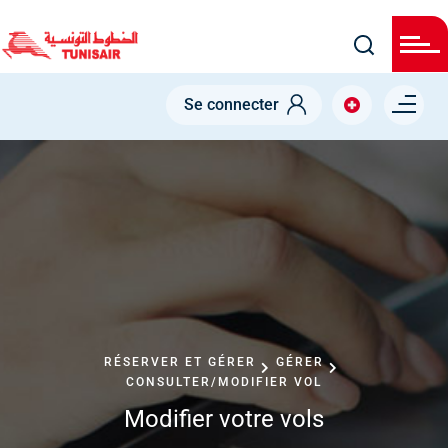
Skip
to
main
content
Menu right
Se connecter
RÉSERVER ET GÉRER
GÉRER
CONSULTER/MODIFIER VOL
Modifier votre vols