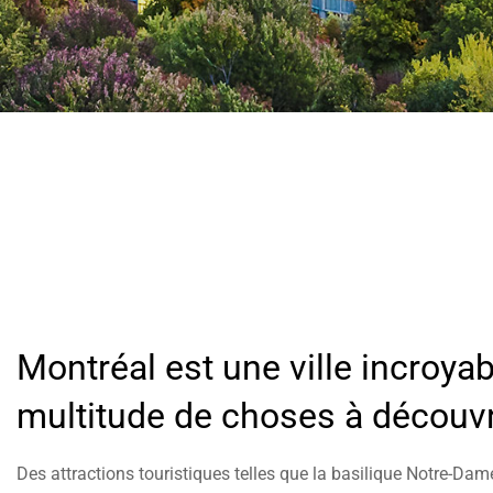
help
you
navigate
and
interact
with
the
content.
Montréal est une ville incroya
multitude de choses à découvri
Des attractions touristiques telles que la basilique Notre-Dame