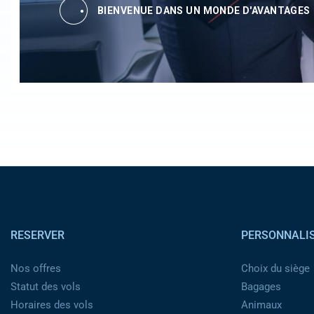
BIENVENUE DANS UN MONDE D'AVANTAGES
Pied de page
RESERVER
PERSONNALI
Nos offres
Choix du siège
Statut des vols
Bagages
Horaires des vols
Animaux