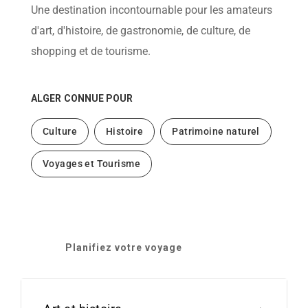
help
Une destination incontournable pour les amateurs
you
navigate
d'art, d'histoire, de gastronomie, de culture, de
and
interact
shopping et de tourisme.
with
the
content.
ALGER
CONNUE POUR
Culture
Histoire
Patrimoine naturel
Voyages et Tourisme
Planifiez votre voyage