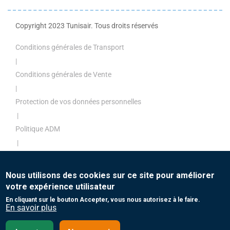
Copyright 2023 Tunisair. Tous droits réservés
Conditions générales de Transport
|
Conditions générales de Vente
|
Protection de vos données personnelles
|
Politique ADM
|
Politique de paiement
|
Nous utilisons des cookies sur ce site pour améliorer
Contact
votre expérience utilisateur
En cliquant sur le bouton Accepter, vous nous autorisez à le faire.
En savoir plus