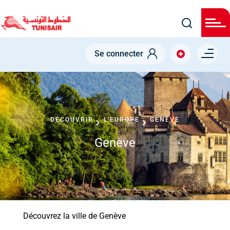
Skip
to
main
content
Menu right
Se connecter
DÉCOUVRIR
L'EUROPE
GENÈVE
Genève
Découvrez la ville de Genève