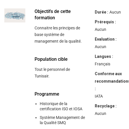
help
you
navigate
Objectifs de cette
Durée :
Aucun
and
formation
interact
Prérequis :
with
Connaitre les principes de
the
Aucun
content.
base système de
Evaluation :
management de la qualité.
Aucun
Langues :
Population cible
Français
Tout le personnel de
Conforme aux
Tunisair.
recommandation
:
Programme
IATA
Historique de la
Recyclage :
certification ISO et IOSA
Aucun
Système Management de
la Qualité SMQ