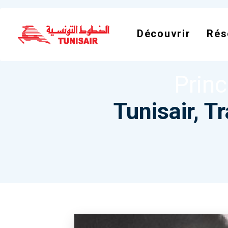
NODE
TUNISA
Découvrir
Rés
Tunis
Prin
Tunisair, T