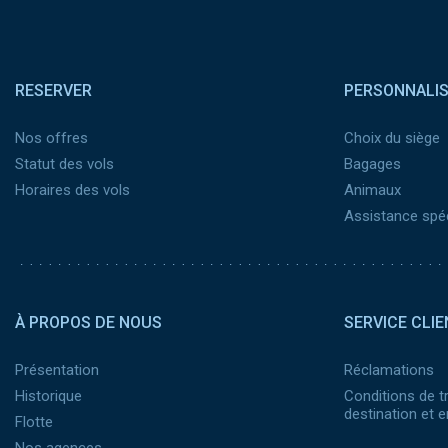
Pied de page
RESERVER
PERSONNALI
Nos offres
Choix du siège
Statut des vols
Bagages
Horaires des vols
Animaux
Assistance spéc
Pied de page 2
À PROPOS DE NOUS
SERVICE CLIE
Présentation
Réclamations
Historique
Conditions de t
destination et
Flotte
Nos agences