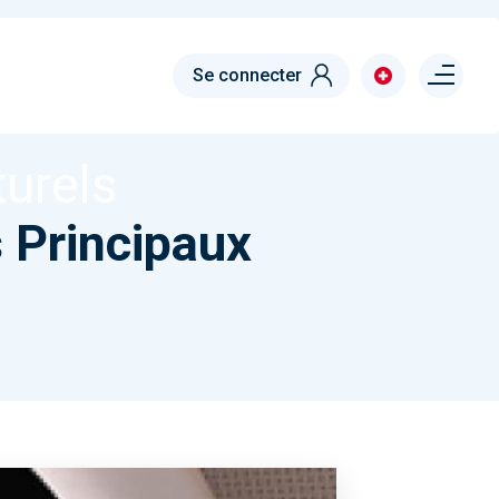
MENTS CULTURELS
Menu right
Se connecter
el des
urels
s Principaux