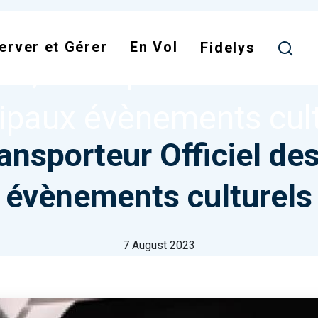
Skip
to
IR, TRANSPORTEUR OFFICIEL DES PRINCIPAUX ÉVÈNE
erver et Gérer
En Vol
main
Fidelys
air, Transporteur Offici
content
cipaux évènements cult
ransporteur Officiel de
évènements culturels
7 August 2023