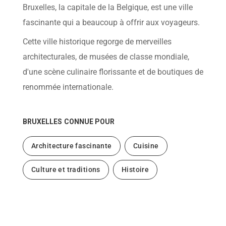
help
Bruxelles, la capitale de la Belgique, est une ville
you
navigate
fascinante qui a beaucoup à offrir aux voyageurs.
and
interact
Cette ville historique regorge de merveilles
with
the
architecturales, de musées de classe mondiale,
content.
d'une scène culinaire florissante et de boutiques de
renommée internationale.
BRUXELLES
CONNUE POUR
Architecture fascinante
Cuisine
Culture et traditions
Histoire