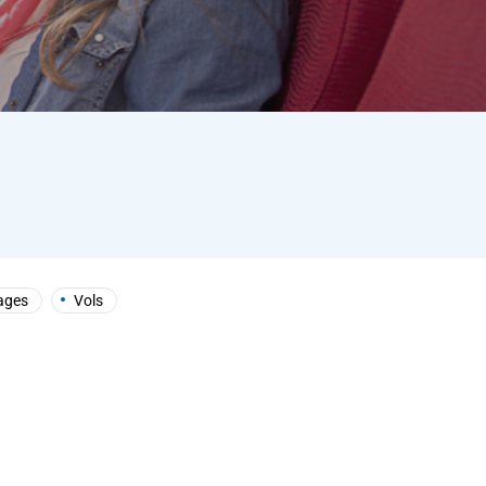
ages
Vols