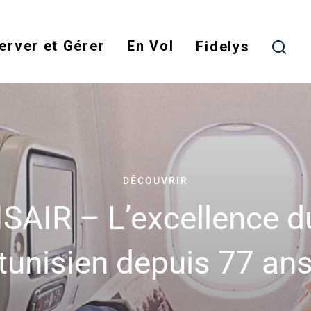
Skip
to
erver et Gérer
En Vol
main
Fidelys
content
DÉCOUVRIR
SAIR – L’excellence du
tunisien depuis 77 an