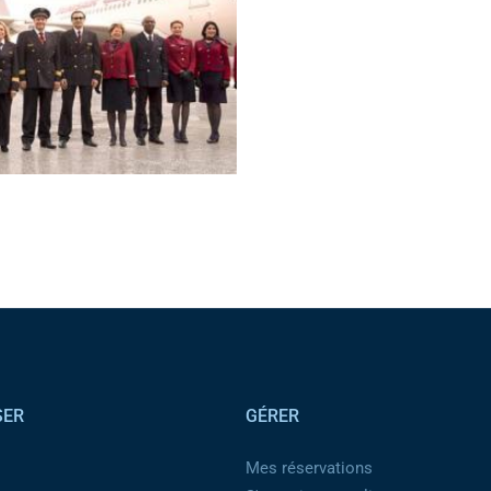
SER
GÉRER
Mes réservations