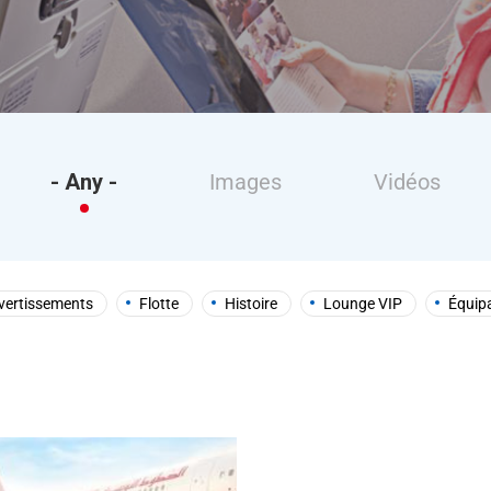
- Any -
Images
Vidéos
vertissements
Flotte
Histoire
Lounge VIP
Équip