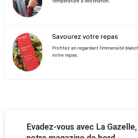
température à destination.
Savourez votre repas
Profitez en regardant l’immensité blan
votre repas.
Evadez-vous avec La Gazelle,
notre magazine de bord...