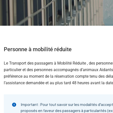
help
you
navigate
and
interact
with
the
content.
Personne à mobilité réduite
Le Transport des passagers à Mobilité Réduite , des personn
particulier et des personnes accompagnés d’animaux Aidants
préférence au moment de la réservation compte tenu des déla
l’assistance demandée et au plus tard 48 heures avant la dat
Important
: Pour tout savoir sur les modalités d'accep
proposés en faveur des passagers à particularités (exe