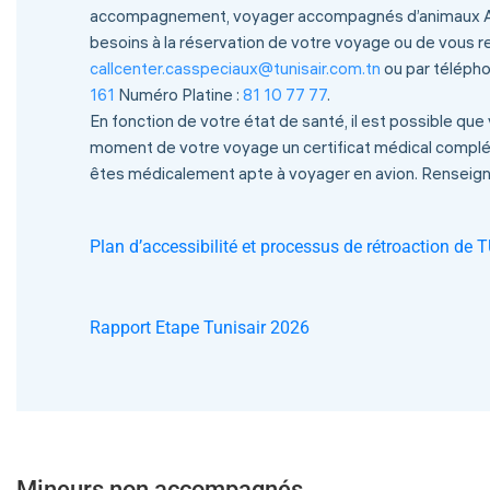
accompagnement, voyager accompagnés d’animaux Aidant
besoins à la réservation de votre voyage ou de vous re
callcenter.casspeciaux@tunisair.com.tn
ou par téléph
161
Numéro Platine :
81 10 77 77
.
En fonction de votre état de santé, il est possible que
moment de votre voyage un certificat médical complét
êtes médicalement apte à voyager en avion. Renseign
Plan d’accessibilité et processus de rétroaction de
Rapport Etape Tunisair 202
6
Mineurs non accompagnés