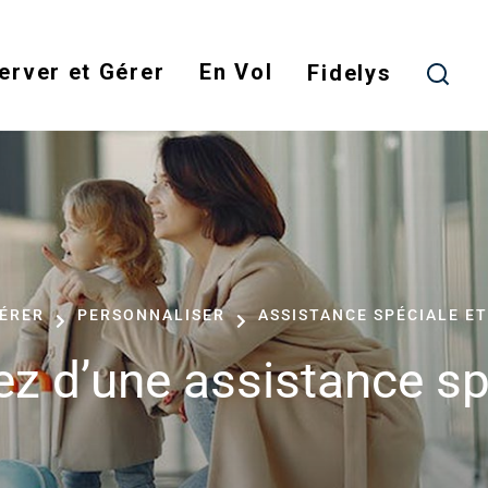
Aller
au
erver et Gérer
En Vol
contenu
Fidelys
principal
GÉRER
PERSONNALISER
ASSISTANCE SPÉCIALE ET
tez d’une assistance sp