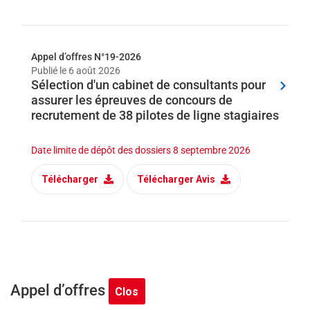
help
you
navigate
and
interact
Appel d’offres N°19-2026
with
the
Publié le
6 août 2026
content.
Sélection d'un cabinet de consultants pour
assurer les épreuves de concours de
recrutement de 38 pilotes de ligne stagiaires
Date limite de dépôt des dossiers
8 septembre 2026
Télécharger
Télécharger Avis
Appel d’offres
Clos