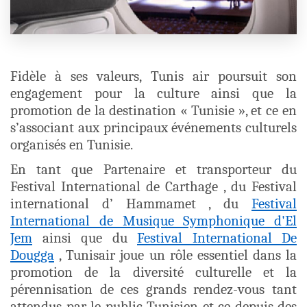
help
you
navigate
and
interact
with
the
Fidèle à ses valeurs, Tunis air poursuit son
content.
engagement pour la culture ainsi que la
promotion de la destination « Tunisie », et ce en
s’associant aux principaux événements culturels
organisés en Tunisie.
En tant que Partenaire et transporteur du
Festival International de Carthage , du Festival
international d’ Hammamet , du
Festival
International de Musique Symphonique d'El
Jem
ainsi que du
Festival International De
Dougga
, Tunisair joue un rôle essentiel dans la
promotion de la diversité culturelle et la
pérennisation de ces grands rendez-vous tant
attendus par le public Tunisien et ce depuis des