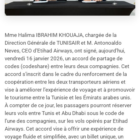
help
you
navigate
and
interact
with
the
Mme Halima IBRAHIM KHOUAJA, chargée de la
content.
Direction Générale de TUNISAIR et M. Antonoaldo
Neves, CEO d’Etihad Airways, ont signé, aujourd’hui,
vendredi 16 janvier 2026, un accord de partage de
codes (codeshare) entre leurs deux compagnies. Cet
accord s’inscrit dans le cadre du renforcement de la
coopération entre les deux transporteurs aériens et
vise à améliorer l’expérience de voyage et à promouvoir
le tourisme entre la Tunisie et les Émirats arabes unis.
À compter de ce jour, les passagers pourront réserver
leurs vols entre Tunis et Abu Dhabi sous le code de
l’une des compagnies, sur les vols opérés par Etihad
Airways. Cet accord vise à offrir une expérience de
voyage fluide et simplifiée, avec un billet unique, un