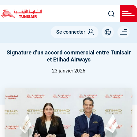
Welcome
Aller
to
All
au
in
contenu
One
Accessibility
principal
Menu right
screen
Se connecter
reader.
To
start
the
Signature d’un accord commercial entre Tunisair
All
et Etihad Airways
in
One
Accessibility
23 janvier 2026
screen
reader,
press
"Ctrl
+
/".
This
shortcut
activates
the
screen
reader
to