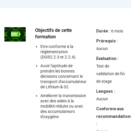
help
you
navigate
and
interact
with
the
Objectifs de cette
Durée :
6 mois
content.
formation
Prérequis :
Etre conforme à la
Aucun
réglementation
(DGR2.2.3 et 2.2.4).
Evaluation :
Avoir l'aptitude de
Test de
prendre les bonnes
validation de fin
décisions concernant le
de stage
transport d'accumulateur
de Lithium & 02.
Langues :
Améliorer la transmission
Aucun
avec des aides à la
mobilité réduite ou avec
Conforme aux
des accumulateurs
recommandation
d'oxygène.
: