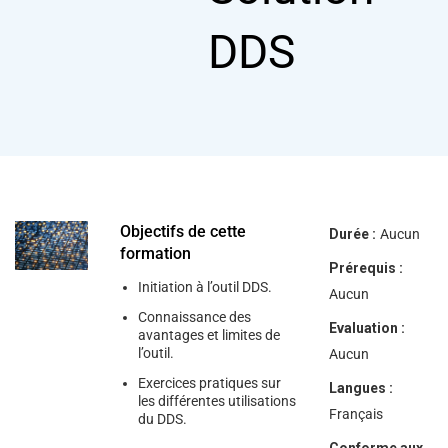
help
you
DDS
navigate
and
interact
with
the
content.
Objectifs de cette
Durée :
Aucun
formation
Prérequis :
Initiation à l’outil DDS.
Aucun
Connaissance des
Evaluation :
avantages et limites de
l’outil.
Aucun
Exercices pratiques sur
Langues :
les différentes utilisations
Français
du DDS.